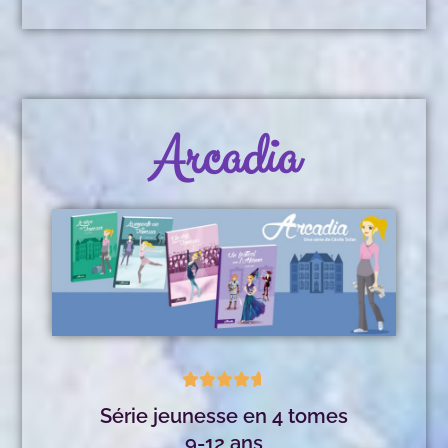
Arcadia





Série jeunesse en 4 tomes
9-12 ans