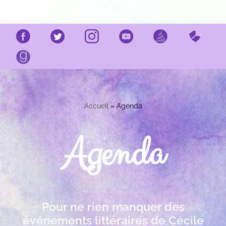
Accueil
»
Agenda
Agenda
Pour ne rien manquer des
événements littéraires de Cécile